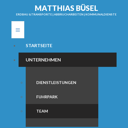
M
A
T
T
H
I
A
S
B
Ü
S
E
L
ERDBAU &TRANSPORTE | ABBRUCHARBEITEN | KOMMUNALDIENSTE
STARTSEITE
UNTERNEHMEN
DIENSTLEISTUNGEN
FUHRPARK
TEAM