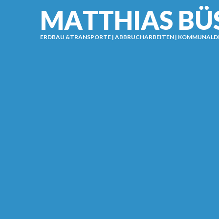
M
A
T
T
H
I
A
S
B
Ü
ERDBAU &TRANSPORTE | ABBRUCHARBEITEN | KOMMUNALD