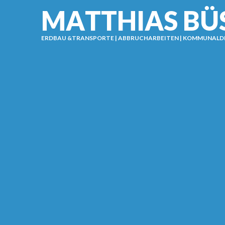
M
A
T
T
H
I
A
S
B
Ü
ERDBAU &TRANSPORTE | ABBRUCHARBEITEN | KOMMUNALD