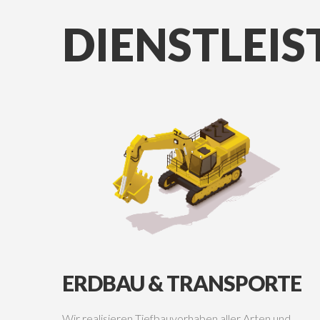
DIENSTLEI
ERDBAU
&
TRANSPORTE
Wir realisieren Tiefbauvorhaben aller Arten und