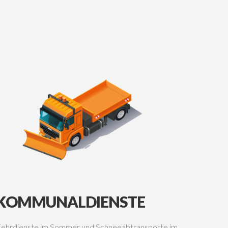
KOMMUNALDIENSTE
ehrdienste im Sommer und Schneeabtransporte im