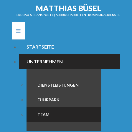
M
A
T
T
H
I
A
S
B
Ü
S
E
L
ERDBAU &TRANSPORTE | ABBRUCHARBEITEN | KOMMUNALDIENSTE
STARTSEITE
UNTERNEHMEN
DIENSTLEISTUNGEN
FUHRPARK
TEAM