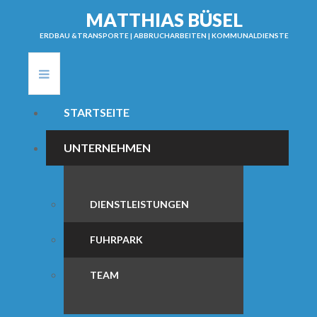
M
A
T
T
H
I
A
S
B
Ü
S
E
L
ERDBAU &TRANSPORTE | ABBRUCHARBEITEN | KOMMUNALDIENSTE
STARTSEITE
UNTERNEHMEN
DIENSTLEISTUNGEN
FUHRPARK
TEAM