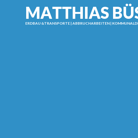
M
A
T
T
H
I
A
S
B
Ü
ERDBAU &TRANSPORTE | ABBRUCHARBEITEN | KOMMUNALD