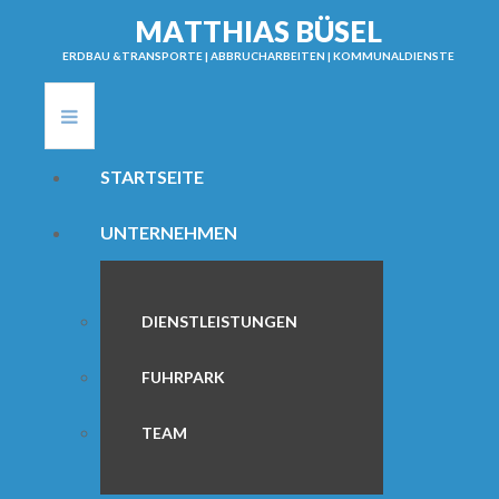
M
A
T
T
H
I
A
S
B
Ü
S
E
L
ERDBAU &TRANSPORTE | ABBRUCHARBEITEN | KOMMUNALDIENSTE
STARTSEITE
UNTERNEHMEN
DIENSTLEISTUNGEN
FUHRPARK
TEAM